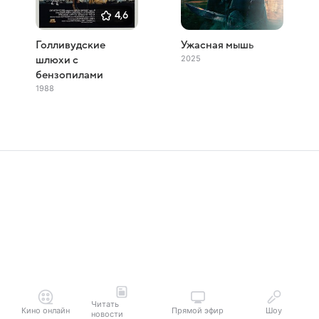
4,6
Голливудские
Ужасная мышь
2025
шлюхи с
бензопилами
1988
Читать
Кино онлайн
Прямой эфир
Шоу
новости