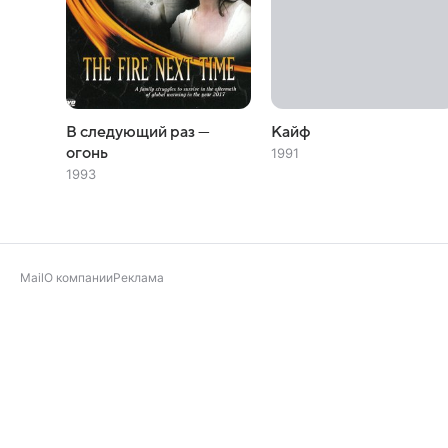
В следующий раз —
Кайф
огонь
1991
1993
Mail
О компании
Реклама