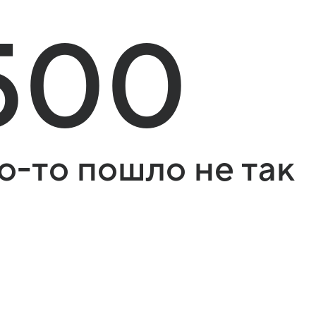
500
о-то пошло не так