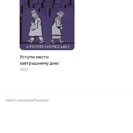
Уступи место
завтрашнему дню
1937
Mail
О компании
Реклама