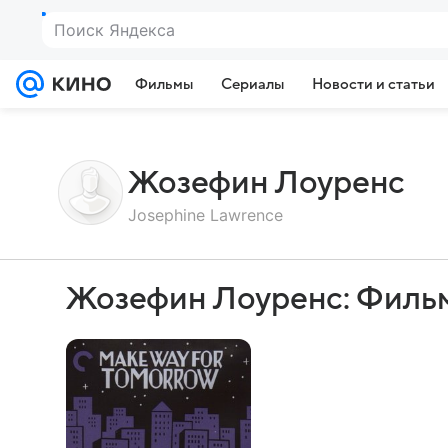
Поиск Яндекса
Фильмы
Сериалы
Новости и статьи
Жозефин Лоуренс
Josephine Lawrence
Жозефин Лоуренс: Филь