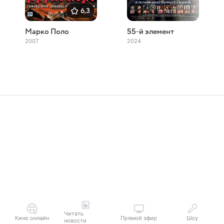
6,3
Марко Поло
55-й элемент
2007
2024
Читать
Кино онлайн
Прямой эфир
Шоу
новости