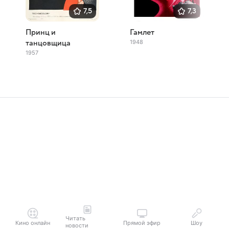
7,5
7,3
Принц и
Гамлет
1948
танцовщица
1957
Читать
Кино онлайн
Прямой эфир
Шоу
новости