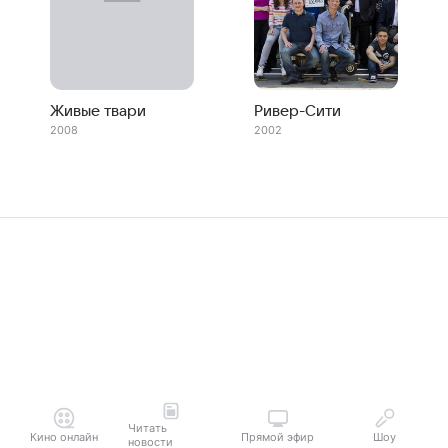
Живые твари
Ривер-Сити
2008
2002
Читать
Кино онлайн
Прямой эфир
Шоу
новости