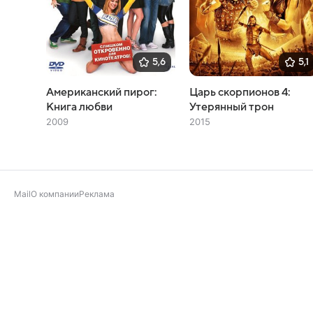
5,6
5,1
Американский пирог:
Царь скорпионов 4:
Книга любви
Утерянный трон
2009
2015
Mail
О компании
Реклама