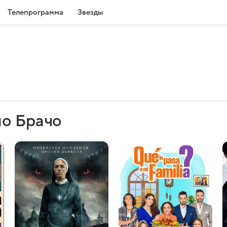
Телепрограмма
Звезды
ио Брачо