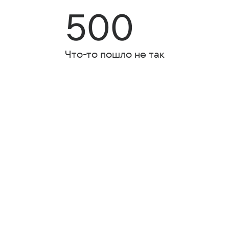
500
Что-то пошло не так