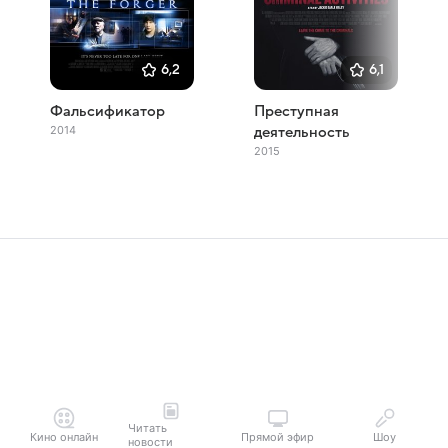
6,2
6,1
Фальсификатор
Преступная
2014
деятельность
2015
Читать
Кино онлайн
Прямой эфир
Шоу
новости