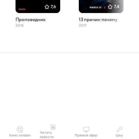
7,6
7,4
Проповедник
13 причин почему
2016
2017
Читать
Кино онлайн
Прямой эфир
Шоу
новости