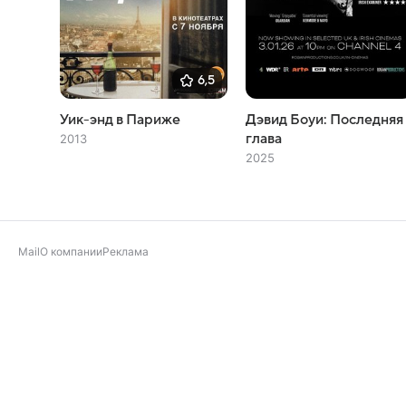
6,5
Уик-энд в Париже
Дэвид Боуи: Последняя
глава
2013
2025
Mail
О компании
Реклама