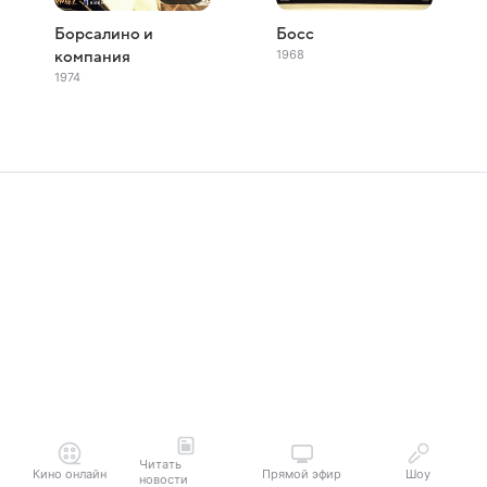
Борсалино и
Босс
1968
компания
1974
Читать
Кино онлайн
Прямой эфир
Шоу
новости