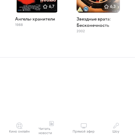
6,7
6,3
Ангелы-хранители
Звездные врата:
1988
Бесконечность
2002
Читать
Кино онлайн
Прямой эфир
Шоу
новости