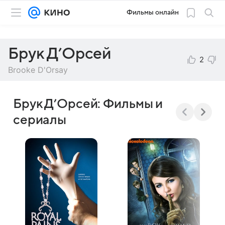
Фильмы онлайн
Брук Д’Орсей
2
Brooke D'Orsay
Брук Д’Орсей: Фильмы и
сериалы