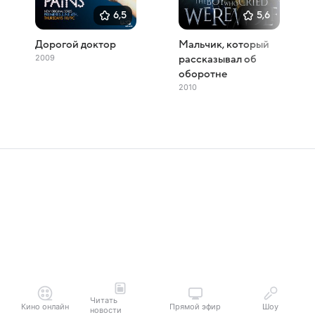
6,5
5,6
Дорогой доктор
Мальчик, который
2009
рассказывал об
оборотне
2010
Читать
Кино онлайн
Прямой эфир
Шоу
новости