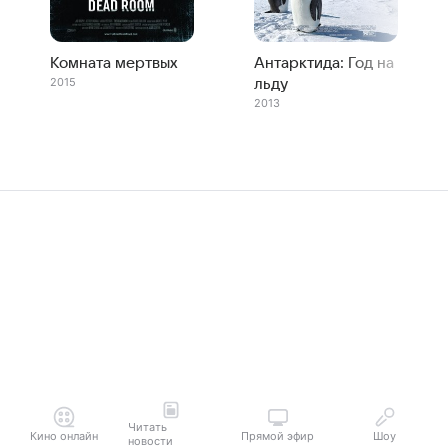
Комната мертвых
Антарктида: Год на
2015
льду
2013
Читать
Кино онлайн
Прямой эфир
Шоу
новости