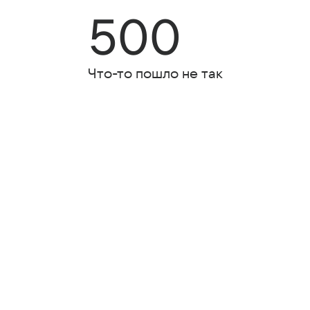
500
Что-то пошло не так