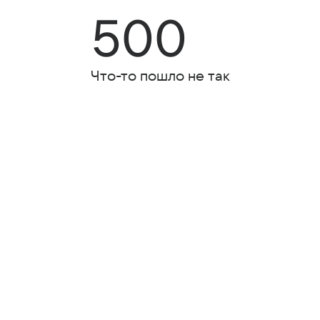
500
Что-то пошло не так