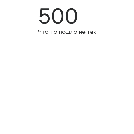
500
Что-то пошло не так