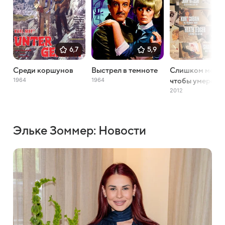
6,7
5,9
Среди коршунов
Выстрел в темноте
Слишком молод
1964
1964
чтобы умереть
2012
Эльке Зоммер: Новости