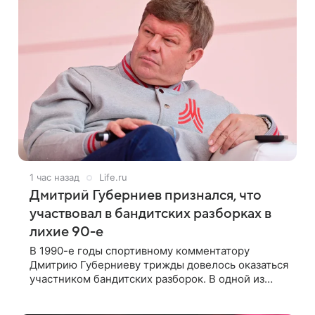
1 час назад
Life.ru
Дмитрий Губерниев признался, что
участвовал в бандитских разборках в
лихие 90-е
В 1990-е годы спортивному комментатору
Дмитрию Губерниеву трижды довелось оказаться
участником бандитских разборок. В одной из
таких ситуаций ему выдали тяжелый предмет и
приказали вступить в драку, однако он