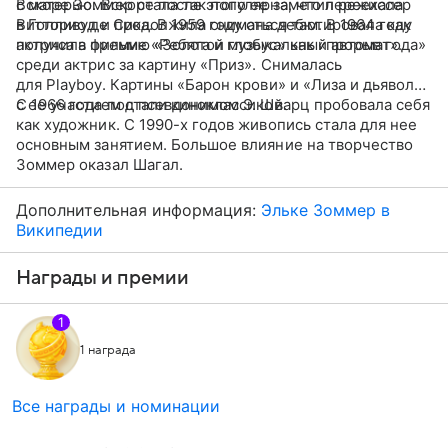
с матерью. Вскоре после этого ее заметил режиссер
Вскоре Зоммер стала так популярна, что переехала
Витторио де Сика. В 1959 году она дебютировала как
в Голливуд и продолжила сниматься там. В 1964 году
актриса в фильме «Ребята и музыкальный автомат».
получила премию «Золотой глобус» как «прорыв года»
среди актрис за картину «Приз». Снималась
для Playboy. Картины «Барон крови» и «Лиза и дьявол»
с ее участием стали киноклассикой.
С 1966 года под псевдонимом Э. Шварц пробовала себя
как художник. С 1990-х годов живопись стала для нее
основным занятием. Большое влияние на творчество
Зоммер оказал Шагал.
Дополнительная информация:
Эльке Зоммер в
Википедии
Награды и премии
1
1 награда
Все награды и номинации