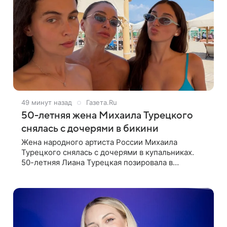
49 минут назад
Газета.Ru
50-летняя жена Михаила Турецкого
снялась с дочерями в бикини
Жена народного артиста России Михаила
Турецкого снялась с дочерями в купальниках.
50-летняя Лиана Турецкая позировала в
крошечном черном бикини на пляже в Италии.
Ее старшая дочь Сарина для отдыха выбрала
бандо