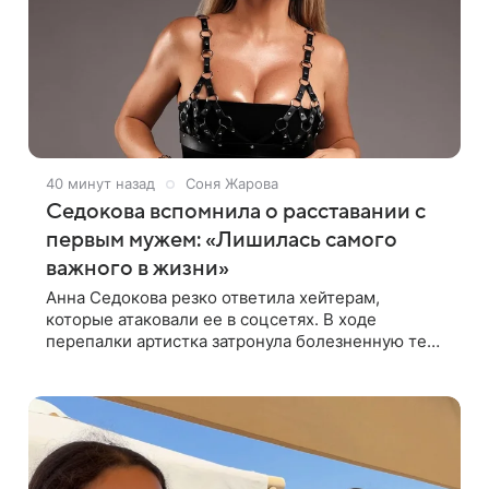
40 минут назад
Соня Жарова
Седокова вспомнила о расставании с
первым мужем: «Лишилась самого
важного в жизни»
Анна Седокова резко ответила хейтерам,
которые атаковали ее в соцсетях. В ходе
перепалки артистка затронула болезненную тему
первого брака и заявила, что чужие судьбы — не
ее зона ответственности. От Валентина