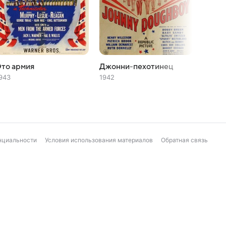
то армия
Джонни-пехотинец
Моя ц
943
1942
1940
нциальности
Условия использования материалов
Обратная связь