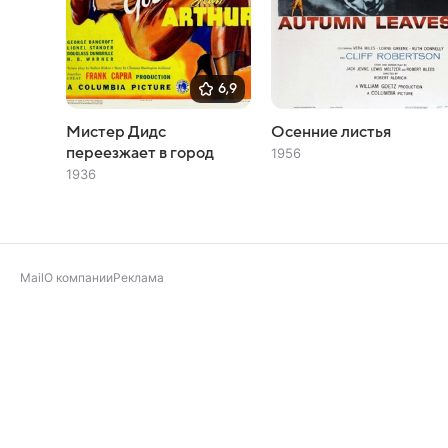
6,9
Мистер Дидс
Осенние листья
переезжает в город
1956
1936
Mail
О компании
Реклама