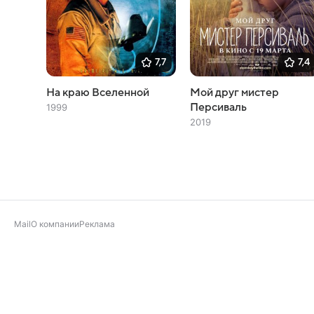
7,7
7,4
На краю Вселенной
Мой друг мистер
Персиваль
1999
2019
Mail
О компании
Реклама