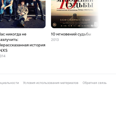
ас никогда не
10 мгновений судьбы
Полос
азлучить:
2013
2008
ерассказанная история
INXS
014
нциальности
Условия использования материалов
Обратная связь