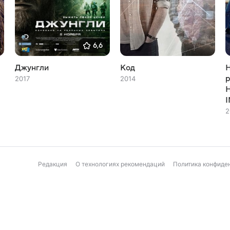
6,6
Джунгли
Код
Н
р
2017
2014
Н
2
Редакция
О технологиях рекомендаций
Политика конфиде