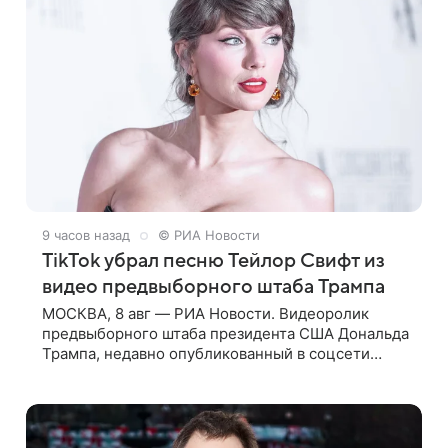
9 часов назад
© РИА Новости
TikTok убрал песню Тейлор Свифт из
видео предвыборного штаба Трампа
МОСКВА, 8 авг — РИА Новости. Видеоролик
предвыборного штаба президента США Дональда
Трампа, недавно опубликованный в соцсети
TikTok, остался без звуковой дорожки в виде
песни August («Август») американской