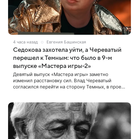
4 часа назад
Евгения Башинская
Седокова захотела уйти, а Череватый
перешел к Темным: что было в 9-м
выпуске «Мастера игры-2»
Девятый выпуск «Мастера игры» заметно
изменил расстановку сил. Влад Череватый
согласился перейти на сторону Темных, в проект
пришел новый участник, а Курбан Омаров и Анна
Седокова оказались под таким давлением.