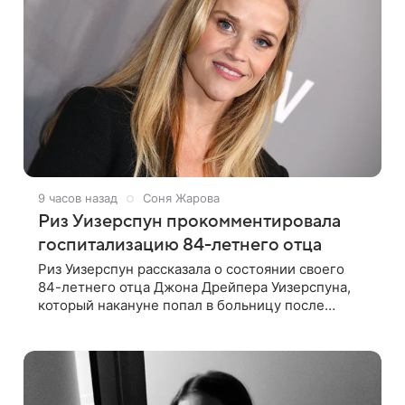
9 часов назад
Соня Жарова
Риз Уизерспун прокомментировала
госпитализацию 84-летнего отца
Риз Уизерспун рассказала о состоянии своего
84-летнего отца Джона Дрейпера Уизерспуна,
который накануне попал в больницу после
падения. 50-летняя актриса сообщила, что
сейчас с ним все в порядке. «Я хочу, чтобы