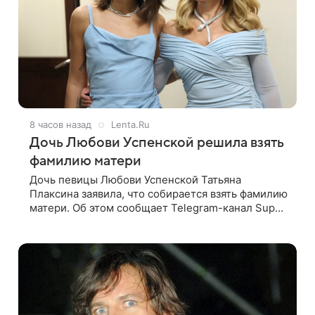
8 часов назад
Lenta.Ru
Дочь Любови Успенской решила взять
фамилию матери
Дочь певицы Любови Успенской Татьяна
Плаксина заявила, что собирается взять фамилию
матери. Об этом сообщает Telegram-канал Super.
Татьяна подчеркнула, что приняла решение о
смене фамилии, поскольку именно от