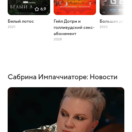
6,9
Белый лотос
Гейл Дотри и
Большая двадц
2021
2025
голливудский секс-
абонемент
2026
Сабрина Импаччиаторе: Новости