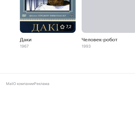
7,2
Даки
Человек-робот
1967
1993
Mail
О компании
Реклама