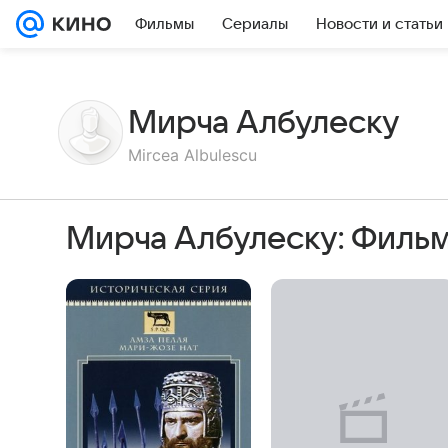
Фильмы
Сериалы
Новости и статьи
Мирча Албулеску
Mircea Albulescu
Мирча Албулеску: Филь