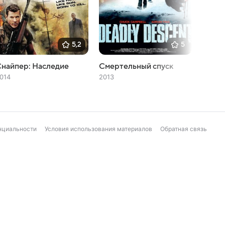
5,2
5
найпер: Наследие
Смертельный спуск
Морпе
014
2013
2016
нциальности
Условия использования материалов
Обратная связь