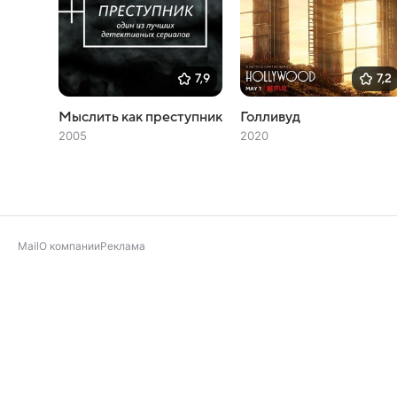
7,9
7,2
Мыслить как преступник
Голливуд
2005
2020
Mail
О компании
Реклама