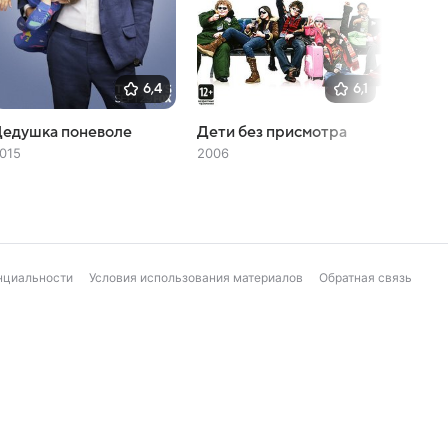
6,4
6,1
Дедушка поневоле
Дети без присмотра
Лига 
Боги 
015
2006
2015
нциальности
Условия использования материалов
Обратная связь