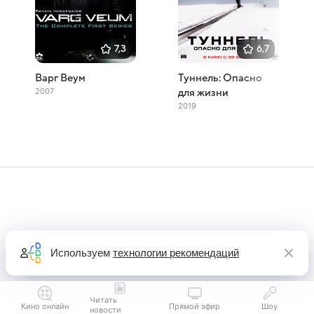
7,3
6,7
Варг Веум
Туннель: Опасно
2007
для жизни
2019
Используем
технологии рекомендаций
Читать
Кино онлайн
Прямой эфир
Шоу
новости