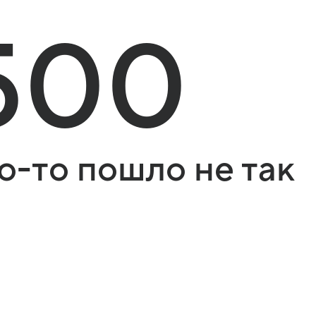
500
о-то пошло не так