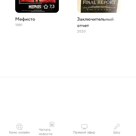
7,3
Мефисто
Заключительный
1981
отчет
2020
Читать
Кино онлайн
Прямой эфир
Шоу
новости