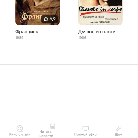
6,9
Франциск
Дьявол во плоти
1989
1986
Читать
Кино онлайн
Прямой эфир
Шоу
новости