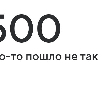
500
о-то пошло не так