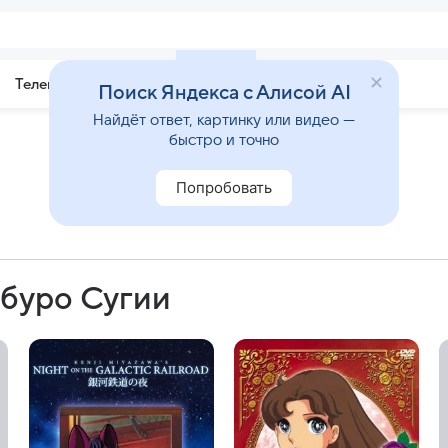
Телепрограмма
Звезды
Поиск Яндекса с Алисой AI
Найдёт ответ, картинку или видео —
быстро и точно
Попробовать
абуро Сугии