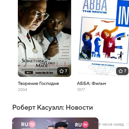
7
7
Творение Господне
АББА: Фильм
2004
1977
Роберт Касуэлл: Новости
8 часов назад