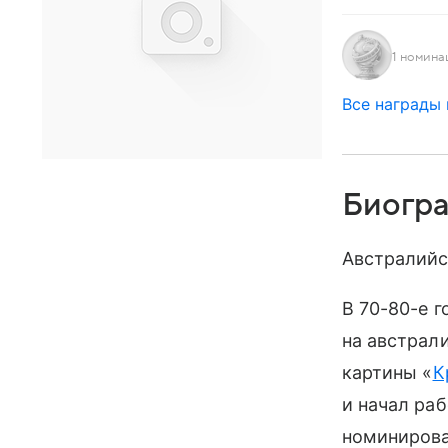
1 номина
Все награды
Биогр
Австралийс
В 70-80-е 
на австрал
картины «
К
и начал раб
номинирова