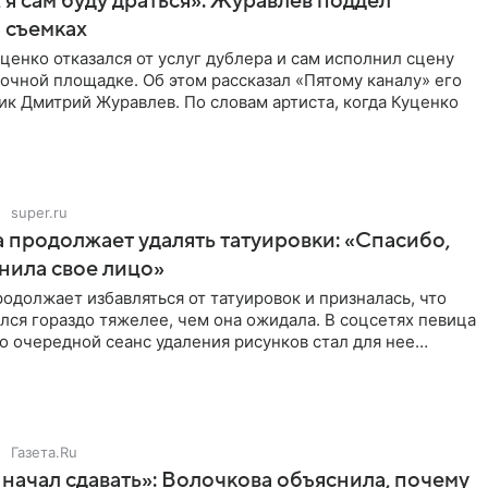
 я сам буду драться»: Журавлев поддел
 съемках
ценко отказался от услуг дублера и сам исполнил сцену
очной площадке. Об этом рассказал «Пятому каналу» его
ик Дмитрий Журавлев. По словам артиста, когда Куценко
super.ru
 продолжает удалять татуировки: «Спасибо,
анила свое лицо»
одолжает избавляться от татуировок и призналась, что
лся гораздо тяжелее, чем она ожидала. В соцсетях певица
то очередной сеанс удаления рисунков стал для нее
Газета.Ru
начал сдавать»: Волочкова объяснила, почему