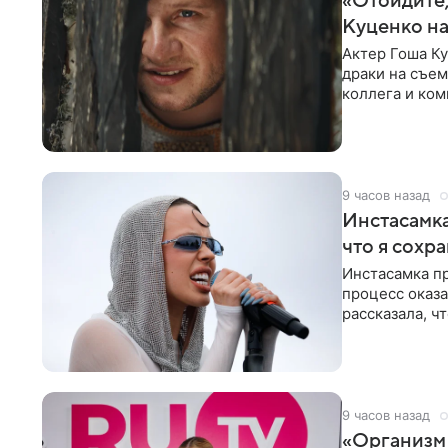
«Отойдите,
Куценко на
Актер Гоша Ку
драки на съем
коллега и ком
9 часов назад
Инстасамка
что я сохр
Инстасамка пр
процесс оказа
рассказала, ч
«ужасно
9 часов назад
«Организм 