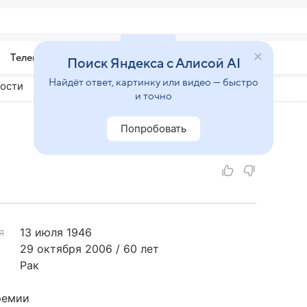
Телепрограмма
Звезды
Поиск Яндекса с Алисой AI
Найдёт ответ, картинку или видео — быстро
ости
и точно
Попробовать
13 июля
1946
я
29 октября 2006 / 60 лет
Рак
ремии