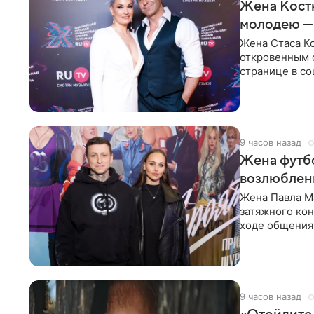
Жена Кост
молодею —
Жена Стаса К
откровенным 
странице в со
время отпуска
9 часов назад
Жена футбо
возлюбленн
Жена Павла Ма
затяжного ко
ходе общения 
раньше судил 
9 часов назад