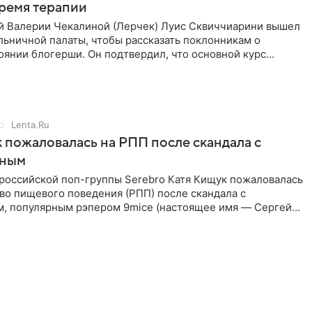
время терапии
 Валерии Чекалиной (Лерчек) Луис Сквиччиарини вышел
ольничной палаты, чтобы рассказать поклонникам о
янии блогерши. Он подтвердил, что основной курс
позади, но
Lenta.Ru
 пожаловалась на РПП после скандала с
нным
 российской поп-группы Serebro Катя Кищук пожаловалась
во пищевого поведения (РПП) после скандала с
, популярным рэпером 9mice (настоящее имя — Сергей