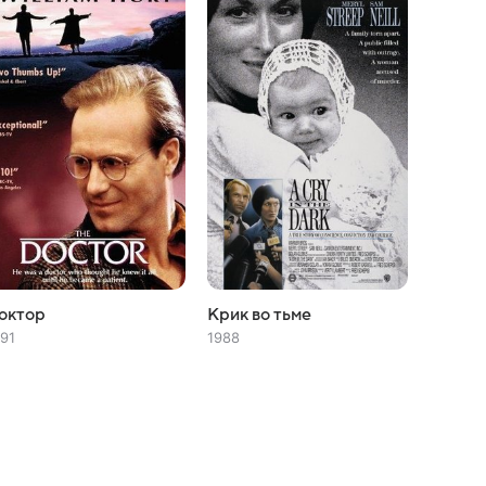
октор
Крик во тьме
91
1988