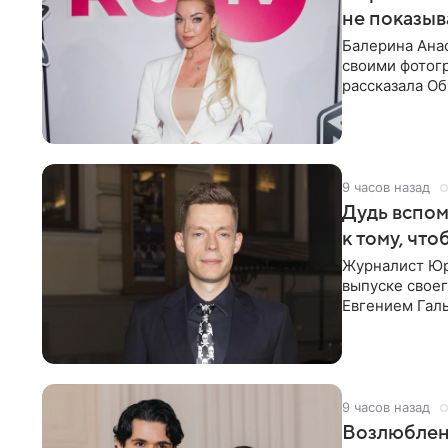
не показыв
Балерина Анас
своими фотогр
рассказала О
что на
9 часов назад
Дудь вспом
к тому, чт
Журналист Юр
выпуске своег
Евгением Гал
бронхиальной
9 часов назад
Возлюблен