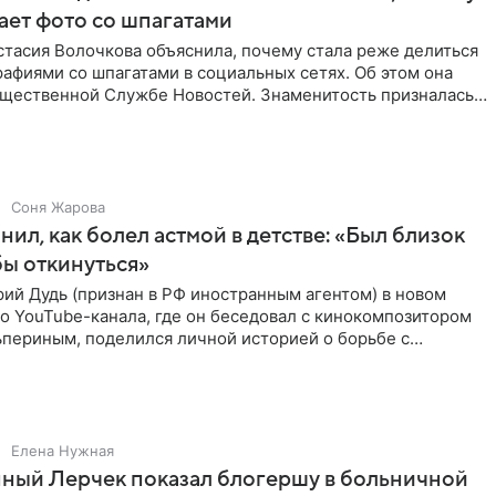
ает фото со шпагатами
тасия Волочкова объяснила, почему стала реже делиться
афиями со шпагатами в социальных сетях. Об этом она
бщественной Службе Новостей. Знаменитость призналась,
Соня Жарова
нил, как болел астмой в детстве: «Был близок
обы откинуться»
ий Дудь (признан в РФ иностранным агентом) в новом
о YouTube-канала, где он беседовал с кинокомпозитором
ьпериным, поделился личной историей о борьбе с
 астмой в
Елена Нужная
ный Лерчек показал блогершу в больничной