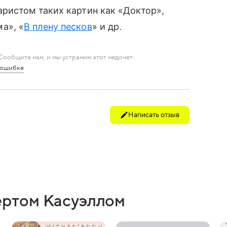
аристом таких картин как «Доктор»,
а», «
В плену песков
» и др.
ообщите нам, и мы устраним этот недочет.
 ошибке
Написать отзыв
ертом Касуэллом