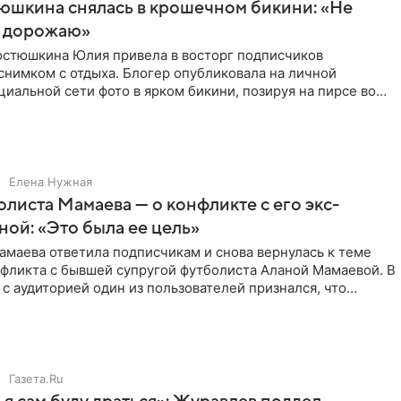
юшкина снялась в крошечном бикини: «Не
 дорожаю»
остюшкина Юлия привела в восторг подписчиков
снимком с отдыха. Блогер опубликовала на личной
циальной сети фото в ярком бикини, позируя на пирсе во
 в Турции,
Елена Нужная
листа Мамаева — о конфликте с его экс-
ой: «Это была ее цель»
маева ответила подписчикам и снова вернулась к теме
нфликта с бывшей супругой футболиста Аланой Мамаевой. В
с аудиторией один из пользователей признался, что
о
Газета.Ru