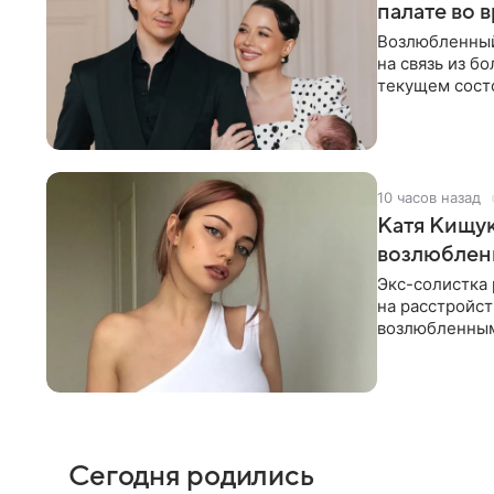
палате во 
Возлюбленный
на связь из б
текущем состо
химиотерапии 
10 часов назад
Катя Кищук
возлюбле
Экс-солистка
на расстройст
возлюбленным
Дмитриев).
Сегодня родились