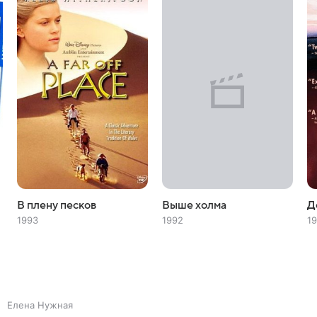
В плену песков
Выше холма
Д
1993
1992
19
Елена Нужная