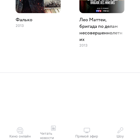
Фалько
Лео Маттеи,
2013
бригада по делам
несовершеннолетн
их
2013
Читать
Кино онлайн
Прямой эфир
Шоу
новости