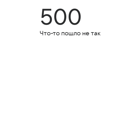
500
Что-то пошло не так