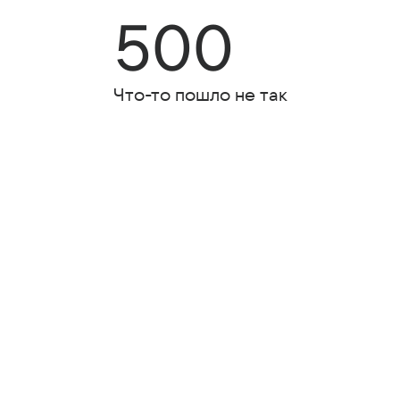
500
Что-то пошло не так