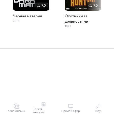
7,5
7,5
Черная материя
Охотники за
2015
древностями
1999
Читать
Кино онлайн
Прямой эфир
Шоу
новости