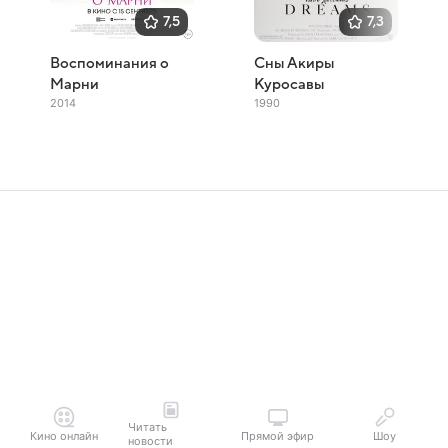
7,5
7,3
Воспоминания о
Сны Акиры
Марни
Куросавы
2014
1990
Читать
Кино онлайн
Прямой эфир
Шоу
новости