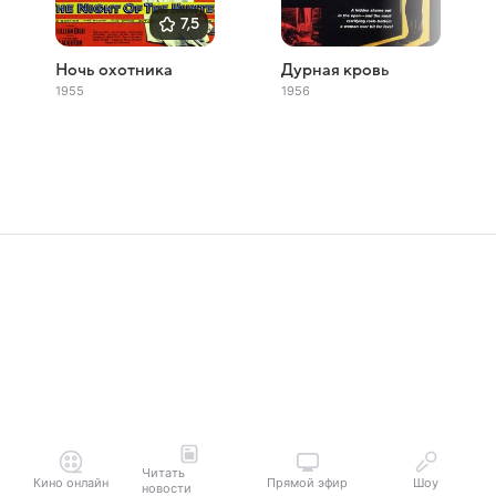
7,5
Ночь охотника
Дурная кровь
1955
1956
Читать
Кино онлайн
Прямой эфир
Шоу
новости