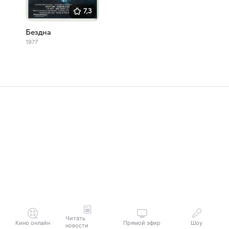
7,3
Бездна
1977
Читать
Кино онлайн
Прямой эфир
Шоу
новости