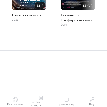
7
6,7
Голос из космоса
Таймлесс 2:
2023
Сапфировая книга
2014
Читать
Кино онлайн
Прямой эфир
Шоу
новости