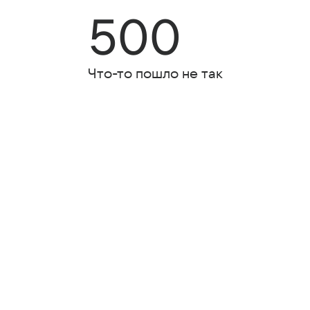
500
Что-то пошло не так