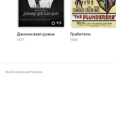
9,5
Джонни взял ружье
Грабители
1971
1960
Mail
О компании
Реклама