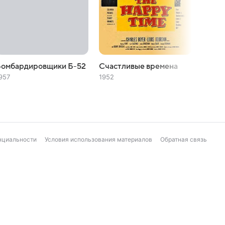
Бомбардировщики Б-52
Счастливые времена
Грязн
957
1952
1948
нциальности
Условия использования материалов
Обратная связь