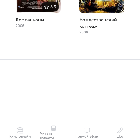
6,9
Компаньоны
Рождественский
2006
коттедж
2008
Читать
Кино онлайн
Прямой эфир
Шоу
новости