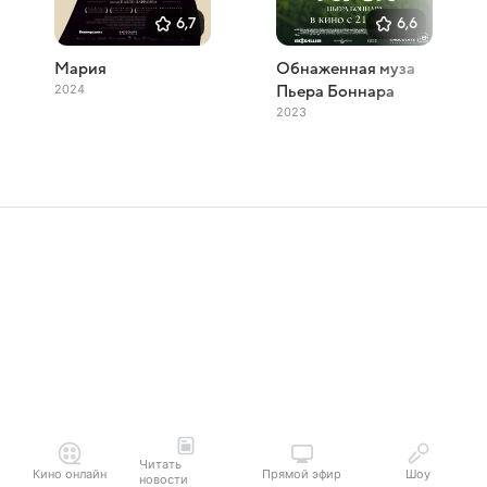
6,7
6,6
Мария
Обнаженная муза
2024
Пьера Боннара
2023
Читать
Кино онлайн
Прямой эфир
Шоу
новости