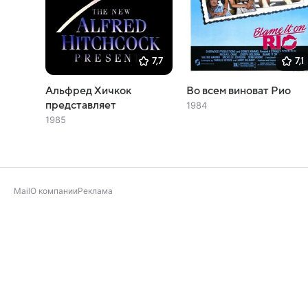
7,7
7,1
Альфред Хичкок
Во всем виноват Рио
представляет
1984
1985
Mail
О компании
Реклама