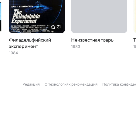
7,1
Филадельфийский
Неизвестная тварь
Т
эксперимент
1983
1
1984
Редакция
О технологиях рекомендаций
Политика конфиде