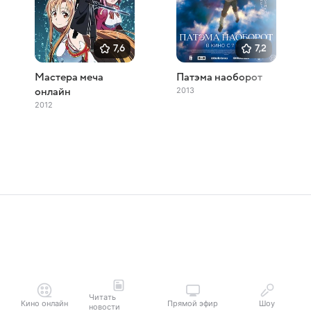
7,6
7,2
Мастера меча
Патэма наоборот
2013
онлайн
2012
Читать
Кино онлайн
Прямой эфир
Шоу
новости