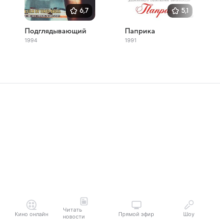
6,7
5,1
Подглядывающий
Паприка
1994
1991
Читать
Кино онлайн
Прямой эфир
Шоу
новости