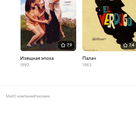
7,9
7,4
Изящная эпоха
Палач
1992
1963
Mail
О компании
Реклама