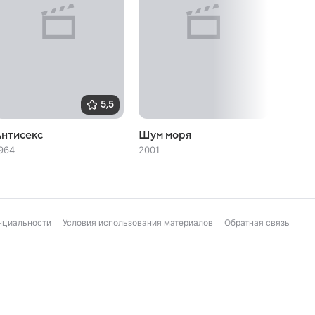
5,5
Антисекс
Шум моря
Язык 
964
2001
1999
нциальности
Условия использования материалов
Обратная связь